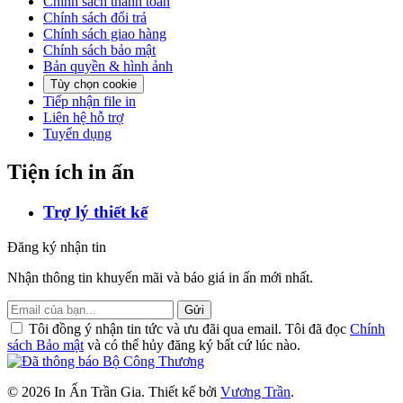
Chính sách thanh toán
Chính sách đổi trả
Chính sách giao hàng
Chính sách bảo mật
Bản quyền & hình ảnh
Tùy chọn cookie
Tiếp nhận file in
Liên hệ hỗ trợ
Tuyển dụng
Tiện ích in ấn
Trợ lý thiết kế
Đăng ký nhận tin
Nhận thông tin khuyến mãi và báo giá in ấn mới nhất.
Gửi
Tôi đồng ý nhận tin tức và ưu đãi qua email. Tôi đã đọc
Chính
sách Bảo mật
và có thể hủy đăng ký bất cứ lúc nào.
© 2026 In Ấn Trần Gia. Thiết kế bởi
Vương Trần
.