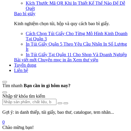
Kích Thước Mã QR Khi In Thiết Kế Thế Nào Để Dễ
Quét
Bao bì giấy
Kinh nghiệm chọn túi, hộp và quy cách bao bì giấy.
Cách Chọn Túi Giấy Cho Từng Mô Hình Kinh Doanh
Tại Quận 3
In Túi Giấy Quận 5 Theo Yêu Cầu Nhận In Số Lượng
Ít
In Túi Giấy Tại Quận 11 Cho Shop Và Doanh Nghiệp
Bài viết mới
Chuyên mục in ấn
Xem thư viện
Tuyển dụng
Liên hệ
Tìm nhanh
Bạn cần in gì hôm nay?
Nhập từ khóa tìm kiếm
Gợi ý: in danh thiếp, túi giấy, bao thư, catalogue, tem nhãn...
0
Chào mừng bạn!