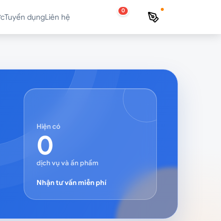
0
ức
Tuyển dụng
Liên hệ
Hiện có
0
dịch vụ và ấn phẩm
Nhận tư vấn miễn phí