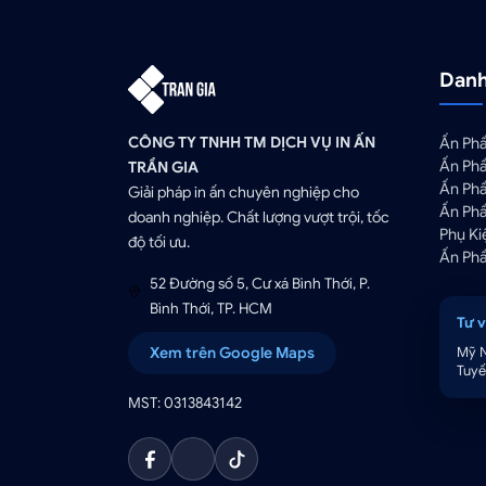
Danh
CÔNG TY TNHH TM DỊCH VỤ IN ẤN
Ấn Ph
Ấn Ph
TRẦN GIA
Ấn Phẩ
Giải pháp in ấn chuyên nghiệp cho
Ấn Ph
doanh nghiệp. Chất lượng vượt trội, tốc
Phụ K
độ tối ưu.
Ấn Ph
52 Đường số 5, Cư xá Bình Thới, P.
Bình Thới, TP. HCM
Tư 
Xem trên Google Maps
Mỹ 
Tuyế
MST: 0313843142