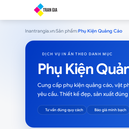
Inantrangia.vn
Sản phẩm
Phụ Kiện Quảng Cáo
/
/
DỊCH VỤ IN ẤN THEO DANH MỤC
Phụ Kiện Quả
Cung cấp phụ kiện quảng cáo, vật ph
yêu cầu. Thiết kế đẹp, sản xuất đún
Tư vấn đúng quy cách
Báo giá minh bạch