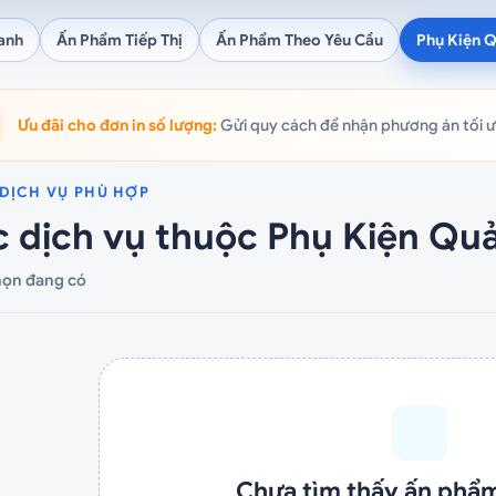
anh
Ấn Phẩm Tiếp Thị
Ấn Phẩm Theo Yêu Cầu
Phụ Kiện 
Ưu đãi cho đơn in số lượng:
Gửi quy cách để nhận phương án tối ưu 
DỊCH VỤ PHÙ HỢP
 dịch vụ thuộc Phụ Kiện Qu
họn đang có
Chưa tìm thấy ấn phẩ