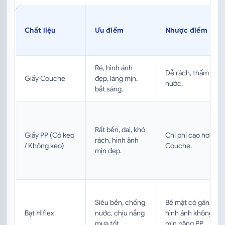
Chất liệu
Ưu điểm
Nhược điểm
Rẻ, hình ảnh
Dễ rách, thấm
Giấy Couche
đẹp, láng mịn,
nước.
bắt sáng.
Rất bền, dai, khó
Giấy PP (Có keo
Chi phí cao hơn
rách, hình ảnh
/ Không keo)
Couche.
mịn đẹp.
Siêu bền, chống
Bề mặt có gân,
Bạt Hiflex
nước, chịu nắng
hình ảnh không
mưa tốt.
mịn bằng PP.