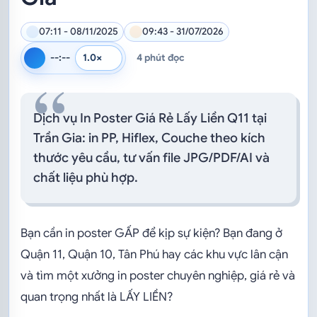
07:11 - 08/11/2025
09:43 - 31/07/2026
--:--
4 phút đọc
Tốc độ đọc
Đọc bằng giọng mặc định của trình duyệt
Dịch vụ In Poster Giá Rẻ Lấy Liền Q11 tại
Trần Gia: in PP, Hiflex, Couche theo kích
thước yêu cầu, tư vấn file JPG/PDF/AI và
chất liệu phù hợp.
Bạn cần in poster GẤP để kịp sự kiện? Bạn đang ở
Quận 11, Quận 10, Tân Phú hay các khu vực lân cận
và tìm một xưởng in poster chuyên nghiệp, giá rẻ và
quan trọng nhất là LẤY LIỀN?