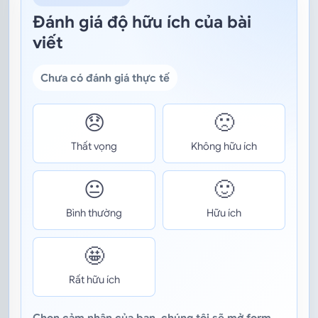
Đánh giá độ hữu ích của bài
viết
Chưa có đánh giá thực tế
😞
🙁
Thất vọng
Không hữu ích
😐
🙂
Bình thường
Hữu ích
🤩
Rất hữu ích
Chọn cảm nhận của bạn, chúng tôi sẽ mở form