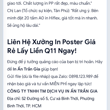
giao tới. Chất lượng in PP rất đẹp, màu chuẩn."
Chị Lan (Tổ chức sự kiện, Tân Phú): "Rất ưng ý. Bên
mình đặt 20 tấm A0 in Hiflex, giá tốt mà in nhanh.
Sẽ ủng hộ lâu dài."
Liên Hệ Xưởng In Poster Giá
Rẻ Lấy Liền Q11 Ngay!
Đừng để ý tưởng quảng cáo của bạn bị trì hoãn. Hãy
để
In Ấn Trần Gia
giúp bạn!
Gửi file (dù là file nháp) qua Zalo: 0898.123.989 để
nhận báo giá và tư vấn MIỄN PHÍ ngay lập tức!
CÔNG TY TNHH TM DỊCH VỤ IN ẤN TRẦN GIA
Địa chỉ: 52 Đường số 5, Cư xá Bình Thới, Phường
Bình Thới, TP. HCM