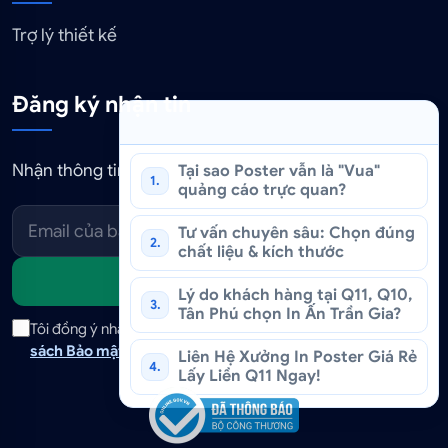
Trợ lý thiết kế
Đăng ký nhận tin
Nhận thông tin khuyến mãi và báo giá in ấn mới nhất.
Tại sao Poster vẫn là "Vua"
1.
quảng cáo trực quan?
Tư vấn chuyên sâu: Chọn đúng
2.
chất liệu & kích thước
Gửi
Lý do khách hàng tại Q11, Q10,
3.
Tân Phú chọn In Ấn Trần Gia?
Tôi đồng ý nhận tin tức và ưu đãi qua email. Tôi đã đọc
Chính
sách Bảo mật
và có thể hủy đăng ký bất cứ lúc nào.
Liên Hệ Xưởng In Poster Giá Rẻ
4.
Lấy Liền Q11 Ngay!