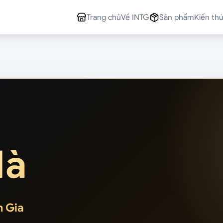
Trang chủ
Về INTG
Sản phẩm
Kiến th
Hà
n Gia