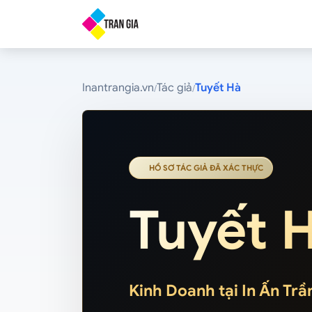
Inantrangia.vn
Tác giả
Tuyết Hà
/
/
HỒ SƠ TÁC GIẢ ĐÃ XÁC THỰC
Tuyết 
Kinh Doanh tại In Ấn Trầ