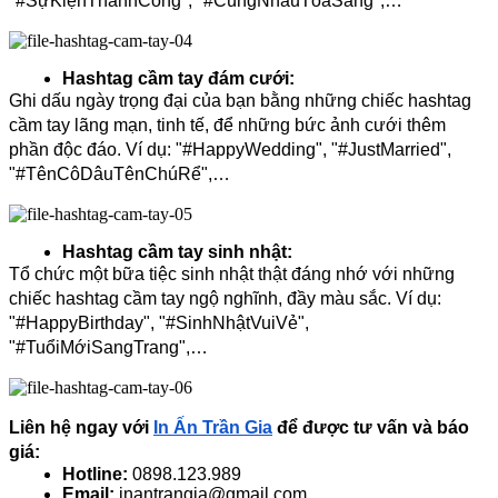
"#SựKiệnThànhCông", "#CùngNhauTỏaSáng",…
Hashtag cầm tay đám cưới:
Ghi dấu ngày trọng đại của bạn bằng những chiếc hashtag 
cầm tay lãng mạn, tinh tế, để những bức ảnh cưới thêm 
phần độc đáo. Ví dụ: "#HappyWedding", "#JustMarried", 
"#TênCôDâuTênChúRể",…
Hashtag cầm tay sinh nhật:
Tổ chức một bữa tiệc sinh nhật thật đáng nhớ với những 
chiếc hashtag cầm tay ngộ nghĩnh, đầy màu sắc. Ví dụ: 
"#HappyBirthday", "#SinhNhậtVuiVẻ", 
"#TuổiMớiSangTrang",…
Liên hệ ngay với 
In Ấn Trần Gia
 để được tư vấn và báo 
giá:
Hotline:
 0898.123.989
Email:
 inantrangia@gmail.com