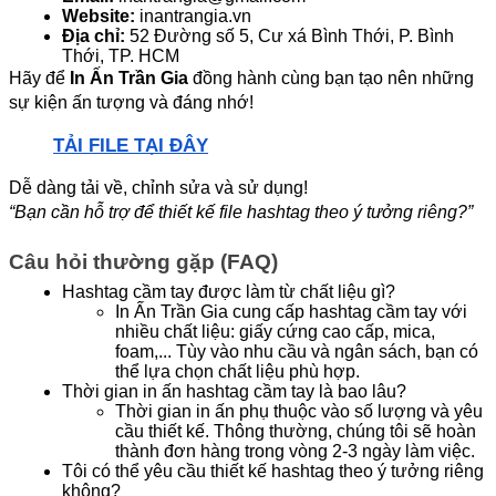
Website:
 inantrangia.vn
Địa chỉ:
 52 Đường số 5, Cư xá Bình Thới, P. Bình 
Thới, TP. HCM
Hãy để 
In Ấn Trần Gia
 đồng hành cùng bạn tạo nên những 
sự kiện ấn tượng và đáng nhớ!
TẢI FILE TẠI ĐÂY
Dễ dàng tải về, chỉnh sửa và sử dụng!
“Bạn cần hỗ trợ để thiết kế file hashtag theo ý tưởng riêng?”
Câu hỏi thường gặp (FAQ)
Hashtag cầm tay được làm từ chất liệu gì?
In Ấn Trần Gia cung cấp hashtag cầm tay với 
nhiều chất liệu: giấy cứng cao cấp, mica, 
foam,... Tùy vào nhu cầu và ngân sách, bạn có 
thể lựa chọn chất liệu phù hợp.
Thời gian in ấn hashtag cầm tay là bao lâu?
Thời gian in ấn phụ thuộc vào số lượng và yêu 
cầu thiết kế. Thông thường, chúng tôi sẽ hoàn 
thành đơn hàng trong vòng 2-3 ngày làm việc.
Tôi có thể yêu cầu thiết kế hashtag theo ý tưởng riêng 
không?