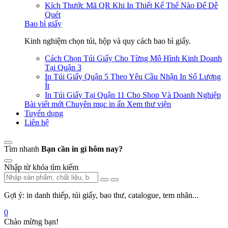
Kích Thước Mã QR Khi In Thiết Kế Thế Nào Để Dễ
Quét
Bao bì giấy
Kinh nghiệm chọn túi, hộp và quy cách bao bì giấy.
Cách Chọn Túi Giấy Cho Từng Mô Hình Kinh Doanh
Tại Quận 3
In Túi Giấy Quận 5 Theo Yêu Cầu Nhận In Số Lượng
Ít
In Túi Giấy Tại Quận 11 Cho Shop Và Doanh Nghiệp
Bài viết mới
Chuyên mục in ấn
Xem thư viện
Tuyển dụng
Liên hệ
Tìm nhanh
Bạn cần in gì hôm nay?
Nhập từ khóa tìm kiếm
Gợi ý: in danh thiếp, túi giấy, bao thư, catalogue, tem nhãn...
0
Chào mừng bạn!