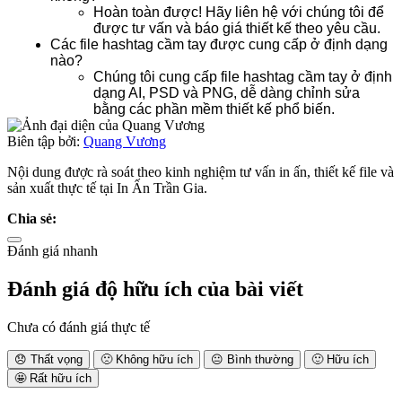
Hoàn toàn được! Hãy liên hệ với chúng tôi để 
được tư vấn và báo giá thiết kế theo yêu cầu.
Các file hashtag cầm tay được cung cấp ở định dạng 
nào?
Chúng tôi cung cấp file hashtag cầm tay ở định 
dạng AI, PSD và PNG, dễ dàng chỉnh sửa 
bằng các phần mềm thiết kế phổ biến.
Biên tập bởi:
Quang Vương
Nội dung được rà soát theo kinh nghiệm tư vấn in ấn, thiết kế file và
sản xuất thực tế tại In Ấn Trần Gia.
Chia sẻ:
Đánh giá nhanh
Đánh giá độ hữu ích của bài viết
Chưa có đánh giá thực tế
😞
Thất vọng
🙁
Không hữu ích
😐
Bình thường
🙂
Hữu ích
🤩
Rất hữu ích