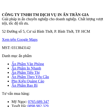
CÔNG TY TNHH TM DỊCH VỤ IN ẤN TRẦN GIA
Giải pháp in ấn chuyên nghiệp cho doanh nghiệp. Chất lượng vượt
trội, tốc độ tối ưu.
52 Đường số 5, Cư xá Bình Thới, P. Bình Thới, TP. HCM
Xem trên Google Maps
MST: 0313843142
Danh mục ấn phẩm
Ấn Phẩm Văn Phòng
Ấn Phẩm In Nhanh
Ấn Phẩm Tiếp Thị
Ấn Phẩm Theo Yêu Cầu
Phụ Kiện Quảng Cáo
Ấn Phẩm Bao Bì
Tư vấn mua hàng:
Mỹ Ngọc:
0765.689.347
Tuyết Hà:
0898.982.329