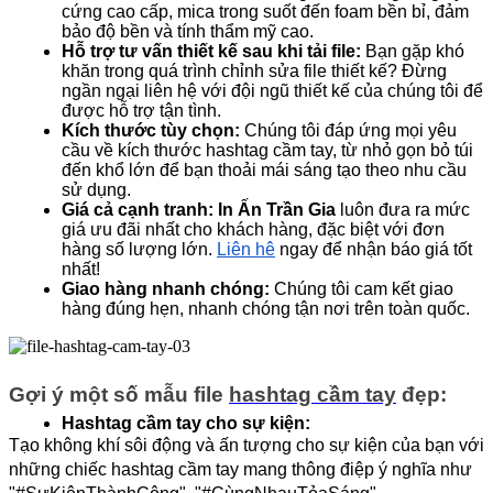
cứng cao cấp, mica trong suốt đến foam bền bỉ, đảm 
bảo độ bền và tính thẩm mỹ cao.
Hỗ trợ tư vấn thiết kế sau khi tải file:
 Bạn gặp khó 
khăn trong quá trình chỉnh sửa file thiết kế? Đừng 
ngần ngại liên hệ với đội ngũ thiết kế của chúng tôi để 
được hỗ trợ tận tình.
Kích thước tùy chọn:
 Chúng tôi đáp ứng mọi yêu 
cầu về kích thước hashtag cầm tay, từ nhỏ gọn bỏ túi 
đến khổ lớn để bạn thoải mái sáng tạo theo nhu cầu 
sử dụng.
Giá cả cạnh tranh:
In Ấn Trần Gia
 luôn đưa ra mức 
giá ưu đãi nhất cho khách hàng, đặc biệt với đơn 
hàng số lượng lớn. 
Liên hệ
 ngay để nhận báo giá tốt 
nhất!
Giao hàng nhanh chóng:
 Chúng tôi cam kết giao 
hàng đúng hẹn, nhanh chóng tận nơi trên toàn quốc.
Gợi ý một số mẫu file 
hashtag cầm tay
 đẹp:
Hashtag cầm tay cho sự kiện:
Tạo không khí sôi động và ấn tượng cho sự kiện của bạn với 
những chiếc hashtag cầm tay mang thông điệp ý nghĩa như 