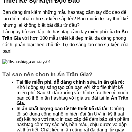
Thiết Kế Sự Kiện Độc Đáo
Bạn đang tìm kiếm những mẫu hashtag cầm tay độc đáo để 
tạo điểm nhấn cho sự kiện sắp tới? Bạn muốn tự tay thiết kế 
nhưng lại không biết bắt đầu từ đâu?
Tải ngay bộ sưu tập file hashtag cầm tay miễn phí của 
In Ấn 
Trần Gia
 với hơn 100 mẫu thiết kế đẹp mắt, đa dạng phong 
cách, phân loại theo chủ đề. Tự do sáng tạo cho sự kiện của 
bạn!
Tại sao nên chọn In Ấn Trần Gia?
Tải file miễn phí, dễ dàng chỉnh sửa, in ấn giá rẻ:
Khởi động sự sáng tạo của bạn với kho file thiết kế 
miễn phí. Sau khi tải xuống và chỉnh sửa theo ý muốn, 
bạn có thể in ấn hashtag với giá ưu đãi tại 
In Ấn Trần 
Gia
.
In ấn chất lượng cao từ file thiết kế đã tải:
 Chúng 
tôi sử dụng công nghệ in hiện đại (in UV, in kỹ thuật 
số) kết hợp với mực in cao cấp để đảm bảo sản phẩm 
hashtag cầm tay sắc nét, bền màu, chịu được va đập 
và thời tiết. Chất liệu in ấn cũng rất đa dạng, từ giấy 