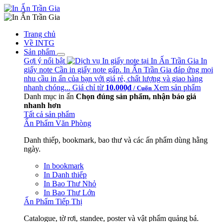
Trang chủ
Về INTG
Sản phẩm
Gợi ý nổi bật
In
giấy note
Cần in giấy note gấp. In Ấn Trần Gia đáp ứng mọi
nhu cầu in ấn của bạn với giá rẻ, chất lượng và giao hàng
nhanh chóng...
Giá chỉ từ
10.000₫
Xem sản phẩm
/ Cuốn
Danh mục in ấn
Chọn đúng sản phẩm, nhận báo giá
nhanh hơn
Tất cả sản phẩm
Ấn Phẩm Văn Phòng
Danh thiếp, bookmark, bao thư và các ấn phẩm dùng hằng
ngày.
In bookmark
In Danh thiếp
In Bao Thư Nhỏ
In Bao Thư Lớn
Ấn Phẩm Tiếp Thị
Catalogue, tờ rơi, standee, poster và vật phẩm quảng bá.