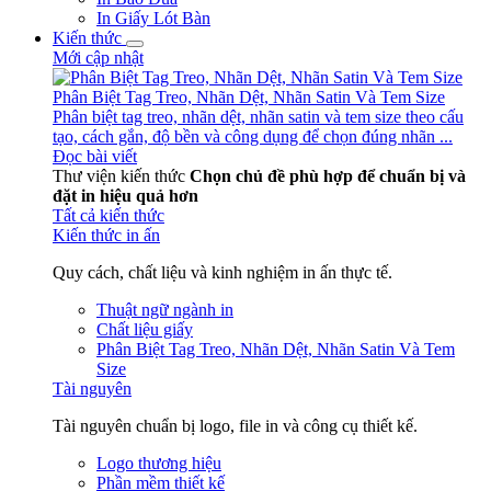
In Giấy Lót Bàn
Kiến thức
Mới cập nhật
Phân Biệt Tag Treo, Nhãn Dệt, Nhãn Satin Và Tem Size
Phân biệt tag treo, nhãn dệt, nhãn satin và tem size theo cấu
tạo, cách gắn, độ bền và công dụng để chọn đúng nhãn ...
Đọc bài viết
Thư viện kiến thức
Chọn chủ đề phù hợp để chuẩn bị và
đặt in hiệu quả hơn
Tất cả kiến thức
Kiến thức in ấn
Quy cách, chất liệu và kinh nghiệm in ấn thực tế.
Thuật ngữ ngành in
Chất liệu giấy
Phân Biệt Tag Treo, Nhãn Dệt, Nhãn Satin Và Tem
Size
Tài nguyên
Tài nguyên chuẩn bị logo, file in và công cụ thiết kế.
Logo thương hiệu
Phần mềm thiết kế