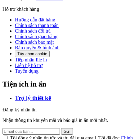
Hỗ trợ khách hàng
Hướng dẫn đặt hàng
Chính sách thanh toán
Chính sách đổi trả
Chính sách giao hàng
Chính sách bảo mật
Bản quyền & hình ảnh
Tùy chọn cookie
Tiếp nhận file in
Liên hệ hỗ trợ
Tuyển dụng
Tiện ích in ấn
Trợ lý thiết kế
Đăng ký nhận tin
Nhận thông tin khuyến mãi và báo giá in ấn mới nhất.
Gửi
Tôi đồng ý nhận tin tức và ưu đãi qua email. Tôi đã đọc
Chính