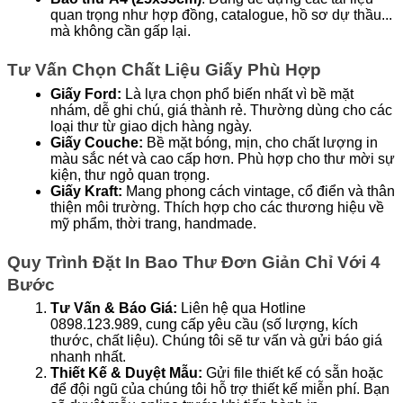
quan trọng như hợp đồng, catalogue, hồ sơ dự thầu... 
mà không cần gấp lại.
Tư Vấn Chọn Chất Liệu Giấy Phù Hợp
Giấy Ford:
 Là lựa chọn phổ biến nhất vì bề mặt 
nhám, dễ ghi chú, giá thành rẻ. Thường dùng cho các 
loại thư từ giao dịch hàng ngày.
Giấy Couche:
 Bề mặt bóng, mịn, cho chất lượng in 
màu sắc nét và cao cấp hơn. Phù hợp cho thư mời sự 
kiện, thư ngỏ quan trọng.
Giấy Kraft:
 Mang phong cách vintage, cổ điển và thân 
thiện môi trường. Thích hợp cho các thương hiệu về 
mỹ phẩm, thời trang, handmade.
Quy Trình Đặt In Bao Thư Đơn Giản Chỉ Với 4 
Bước
Tư Vấn & Báo Giá:
 Liên hệ qua Hotline 
0898.123.989, cung cấp yêu cầu (số lượng, kích 
thước, chất liệu). Chúng tôi sẽ tư vấn và gửi báo giá 
nhanh nhất.
Thiết Kế & Duyệt Mẫu:
 Gửi file thiết kế có sẵn hoặc 
để đội ngũ của chúng tôi hỗ trợ thiết kế miễn phí. Bạn 