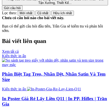
Tận Xưởng, Thiết Kế...
Gửi câu hỏi
Lọc theo:
Mới nhất
Cũ nhất
Hữu ích nhất
Chưa có câu hỏi nào cho bài viết này.
Bạn có thể gửi câu hỏi đầu tiên, Trần Gia sẽ kiểm tra và phản hồi
sớm.
Bài viết liên quan
Xem tất cả
Kiến thức in ấn
Phân Biệt Tag Treo, Nhãn Dệt, Nhãn Satin Và Tem
Size
Kiến thức in ấn
In Poster Giá Rẻ Lấy Liền Q11 | In PP, Hiflex | Trần
Gia