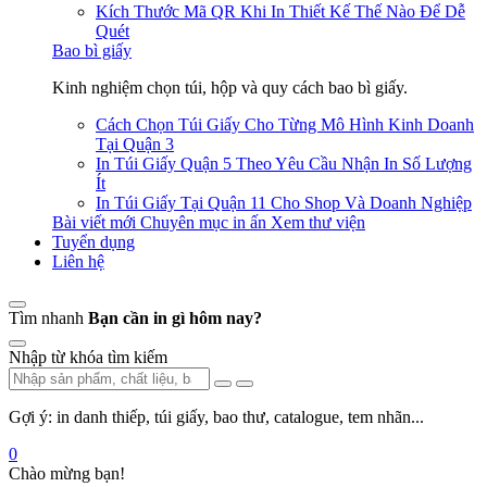
Kích Thước Mã QR Khi In Thiết Kế Thế Nào Để Dễ
Quét
Bao bì giấy
Kinh nghiệm chọn túi, hộp và quy cách bao bì giấy.
Cách Chọn Túi Giấy Cho Từng Mô Hình Kinh Doanh
Tại Quận 3
In Túi Giấy Quận 5 Theo Yêu Cầu Nhận In Số Lượng
Ít
In Túi Giấy Tại Quận 11 Cho Shop Và Doanh Nghiệp
Bài viết mới
Chuyên mục in ấn
Xem thư viện
Tuyển dụng
Liên hệ
Tìm nhanh
Bạn cần in gì hôm nay?
Nhập từ khóa tìm kiếm
Gợi ý: in danh thiếp, túi giấy, bao thư, catalogue, tem nhãn...
0
Chào mừng bạn!