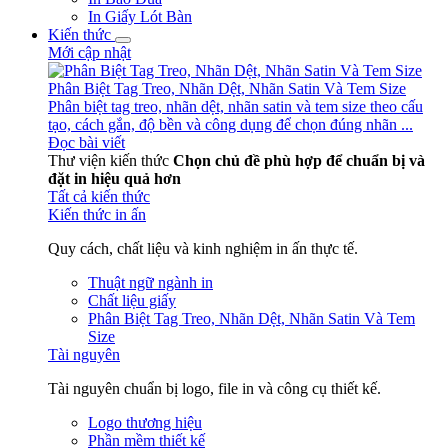
In Giấy Lót Bàn
Kiến thức
Mới cập nhật
Phân Biệt Tag Treo, Nhãn Dệt, Nhãn Satin Và Tem Size
Phân biệt tag treo, nhãn dệt, nhãn satin và tem size theo cấu
tạo, cách gắn, độ bền và công dụng để chọn đúng nhãn ...
Đọc bài viết
Thư viện kiến thức
Chọn chủ đề phù hợp để chuẩn bị và
đặt in hiệu quả hơn
Tất cả kiến thức
Kiến thức in ấn
Quy cách, chất liệu và kinh nghiệm in ấn thực tế.
Thuật ngữ ngành in
Chất liệu giấy
Phân Biệt Tag Treo, Nhãn Dệt, Nhãn Satin Và Tem
Size
Tài nguyên
Tài nguyên chuẩn bị logo, file in và công cụ thiết kế.
Logo thương hiệu
Phần mềm thiết kế