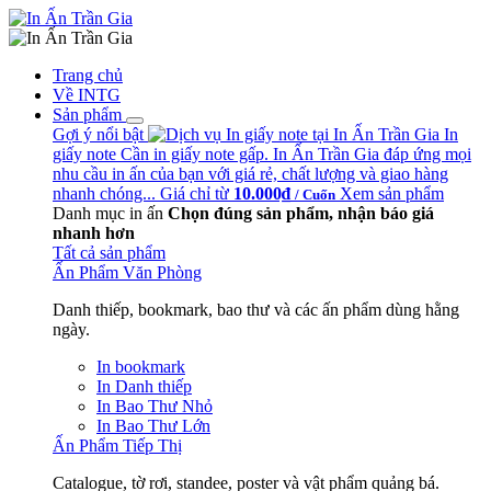
Trang chủ
Về INTG
Sản phẩm
Gợi ý nổi bật
In
giấy note
Cần in giấy note gấp. In Ấn Trần Gia đáp ứng mọi
nhu cầu in ấn của bạn với giá rẻ, chất lượng và giao hàng
nhanh chóng...
Giá chỉ từ
10.000₫
Xem sản phẩm
/ Cuốn
Danh mục in ấn
Chọn đúng sản phẩm, nhận báo giá
nhanh hơn
Tất cả sản phẩm
Ấn Phẩm Văn Phòng
Danh thiếp, bookmark, bao thư và các ấn phẩm dùng hằng
ngày.
In bookmark
In Danh thiếp
In Bao Thư Nhỏ
In Bao Thư Lớn
Ấn Phẩm Tiếp Thị
Catalogue, tờ rơi, standee, poster và vật phẩm quảng bá.