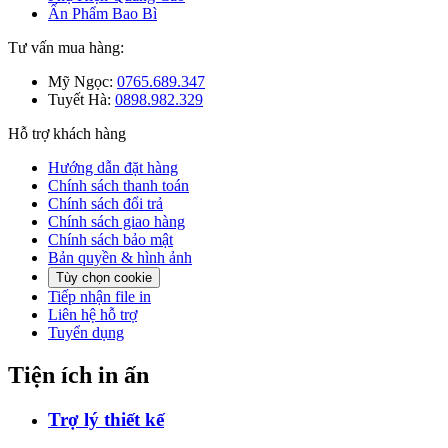
Ấn Phẩm Bao Bì
Tư vấn mua hàng:
Mỹ Ngọc:
0765.689.347
Tuyết Hà:
0898.982.329
Hỗ trợ khách hàng
Hướng dẫn đặt hàng
Chính sách thanh toán
Chính sách đổi trả
Chính sách giao hàng
Chính sách bảo mật
Bản quyền & hình ảnh
Tùy chọn cookie
Tiếp nhận file in
Liên hệ hỗ trợ
Tuyển dụng
Tiện ích in ấn
Trợ lý thiết kế