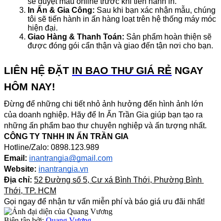
sẽ duyệt mẫu online trước khi tiến hành in.
In Ấn & Gia Công:
 Sau khi bạn xác nhận mẫu, chúng 
tôi sẽ tiến hành in ấn hàng loạt trên hệ thống máy móc 
hiện đại.
Giao Hàng & Thanh Toán:
 Sản phẩm hoàn thiện sẽ 
được đóng gói cẩn thận và giao đến tận nơi cho bạn.
LIÊN HỆ ĐẶT 
IN BAO THƯ GIÁ RẺ
 NGAY 
HÔM NAY!
Đừng để những chi tiết nhỏ ảnh hưởng đến hình ảnh lớn 
của doanh nghiệp. Hãy để In Ấn Trần Gia giúp bạn tạo ra 
những ấn phẩm bao thư chuyên nghiệp và ấn tượng nhất.
CÔNG TY TNHH IN ẤN TRẦN GIA
Hotline/Zalo: 0898.123.989
Email:
inantrangia@gmail.com
Website:
inantrangia.vn
Địa chỉ:
52 Đường số 5, Cư xá Bình Thới, Phường Bình 
Thới, TP. HCM
Gọi ngay để nhận tư vấn miễn phí và báo giá ưu đãi nhất!
Biên tập bởi:
Quang Vương