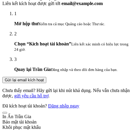
Liên kết kích hoạt được gửi tới
email@example.com
1
Mở hộp thư
Kiểm tra cả mục Quảng cáo hoặc Thư rác.
2
Chọn “Kích hoạt tài khoản”
Liên kết xác minh có hiệu lực trong
24 giờ.
3
Quay lại Trần Gia
Đăng nhập và theo dõi đơn hàng của bạn.
Gửi lại email kích hoạt
Chưa thấy email? Hãy gửi lại khi nút khả dụng. Nếu vẫn chưa nhận
được,
gửi yêu cầu hỗ trợ
.
Đã kích hoạt tài khoản?
Đăng nhập ngay
In Ấn Trần Gia
Bảo mật tài khoản
Khôi phục mật khẩu