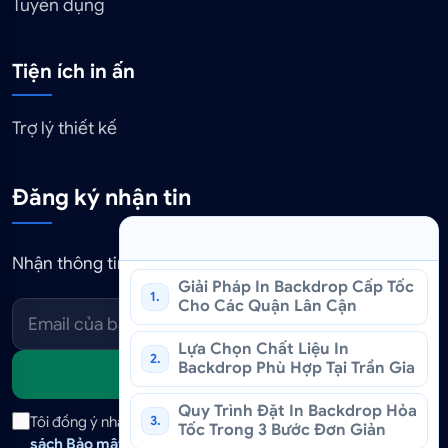
Tuyển dụng
Tiện ích in ấn
Trợ lý thiết kế
Đăng ký nhận tin
Nhận thông tin khuyến mãi và báo giá in ấn mới nhất.
Giải Pháp In Backdrop Cấp Tốc
1.
Cho Các Quận Lân Cận
Lựa Chọn Chất Liệu In
2.
Backdrop Phù Hợp Tại Trần Gia
Gửi
Quy Trình Đặt In Backdrop Hỏa
3.
Tôi đồng ý nhận tin tức và ưu đãi qua email. Tôi đã đọc
Chính
Tốc Trong 3 Bước Đơn Giản
sách Bảo mật
và có thể hủy đăng ký bất cứ lúc nào.