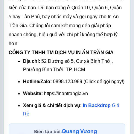
kiện của bạn. Dù bạn đang ở Quận 10, Quận 6, Quận 
5 hay Tân Phú, hãy nhấc máy và gọi ngay cho In Ấn 
Trần Gia. Chúng tôi cam kết mang đến giải pháp 
nhanh chóng, hiệu quả với chi phí không thể hợp lý 
hơn.
CÔNG TY TNHH TM DỊCH VỤ IN ẤN TRẦN GIA
Địa chỉ: 
52 Đường số 5, Cư xá Bình Thới, 
Phường Bình Thới, TP. HCM
Hotline/Zalo:
 0898.123.989 (Click để gọi ngay!)
Website:
 https://inantrangia.vn
Xem giá & chi tiết dịch vụ:
In Backdrop
 Giá 
Rẻ
Quang Vương
Biên tập bởi: