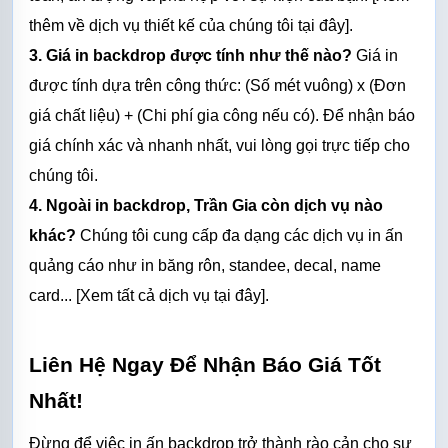
thêm về dịch vụ thiết kế của chúng tôi tại đây].
3. Giá in backdrop được tính như thế nào?
 Giá in 
được tính dựa trên công thức: (Số mét vuông) x (Đơn 
giá chất liệu) + (Chi phí gia công nếu có). Để nhận báo 
giá chính xác và nhanh nhất, vui lòng gọi trực tiếp cho 
chúng tôi.
4. Ngoài in backdrop, Trần Gia còn dịch vụ nào 
khác?
 Chúng tôi cung cấp đa dạng các dịch vụ in ấn 
quảng cáo như in băng rôn, 
standee
, decal, 
name 
card
... [Xem tất cả dịch vụ 
tại đây
].
Liên Hệ Ngay Để Nhận Báo Giá Tốt 
Nhất!
Đừng để việc in ấn backdrop trở thành rào cản cho sự 