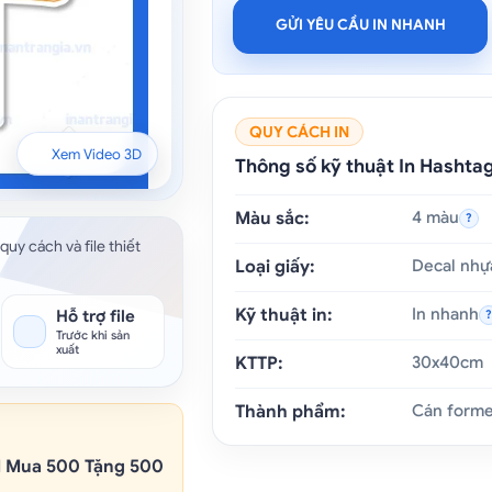
GỬI YÊU CẦU IN NHANH
QUY CÁCH IN
Xem Video 3D
Thông số kỹ thuật In Hasht
Màu sắc:
4 màu
?
quy cách và file thiết
Loại giấy:
Decal nhự
Kỹ thuật in:
In nhanh
Hỗ trợ file
Trước khi sản
xuất
KTTP:
30x40cm
Thành phẩm:
Cán formex
M Mua 500 Tặng 500