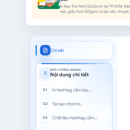
In Bao Thư Nhỏ (12x22cm) tại TP.HCM. Đặ
loại, giấy Ford 100gsm, in sắc nét, chuyên g
Chi tiết
ĐIỀU HƯỚNG NHANH
Nội dung chi tiết
In hashtag cầm tay…
01
Tại sao chọn in…
02
Chất liệu hashtag cầm…
03