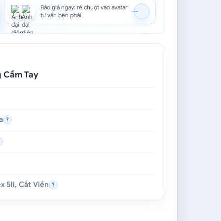
Báo giá ngay: rê chuột vào avatar
tư vấn bên phải.
ag Cầm Tay
a
?
?
 5li, Cắt Viền
?