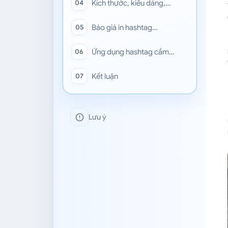
Kích thước, kiểu dáng,…
04
Báo giá in hashtag…
05
Ứng dụng hashtag cầm…
06
Kết luận
07
Lưu ý