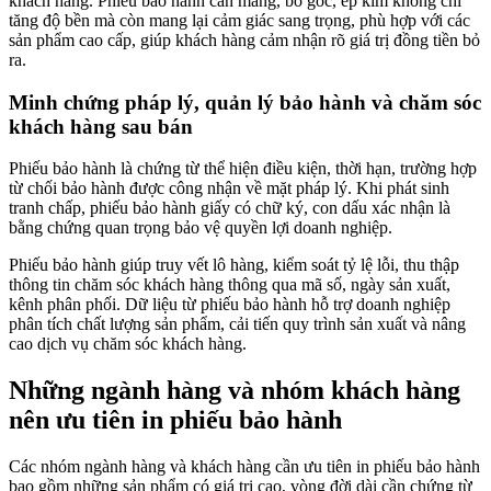
khách hàng. Phiếu bảo hành cán màng, bo góc, ép kim không chỉ
tăng độ bền mà còn mang lại cảm giác sang trọng, phù hợp với các
sản phẩm cao cấp, giúp khách hàng cảm nhận rõ giá trị đồng tiền bỏ
ra.
Minh chứng pháp lý, quản lý bảo hành và chăm sóc
khách hàng sau bán
Phiếu bảo hành là chứng từ thể hiện điều kiện, thời hạn, trường hợp
từ chối bảo hành được công nhận về mặt pháp lý. Khi phát sinh
tranh chấp, phiếu bảo hành giấy có chữ ký, con dấu xác nhận là
bằng chứng quan trọng bảo vệ quyền lợi doanh nghiệp.
Phiếu bảo hành giúp truy vết lô hàng, kiểm soát tỷ lệ lỗi, thu thập
thông tin chăm sóc khách hàng thông qua mã số, ngày sản xuất,
kênh phân phối. Dữ liệu từ phiếu bảo hành hỗ trợ doanh nghiệp
phân tích chất lượng sản phẩm, cải tiến quy trình sản xuất và nâng
cao dịch vụ chăm sóc khách hàng.
Những ngành hàng và nhóm khách hàng
nên ưu tiên in phiếu bảo hành
Các nhóm ngành hàng và khách hàng cần ưu tiên in phiếu bảo hành
bao gồm những sản phẩm có giá trị cao, vòng đời dài cần chứng từ