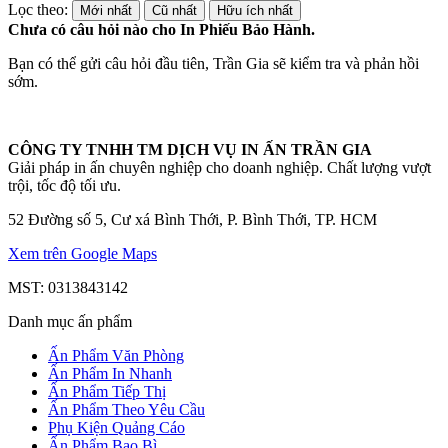
Lọc theo:
Mới nhất
Cũ nhất
Hữu ích nhất
Chưa có câu hỏi nào cho In Phiếu Bảo Hành.
Bạn có thể gửi câu hỏi đầu tiên, Trần Gia sẽ kiểm tra và phản hồi
sớm.
CÔNG TY TNHH TM DỊCH VỤ IN ẤN TRẦN GIA
Giải pháp in ấn chuyên nghiệp cho doanh nghiệp. Chất lượng vượt
trội, tốc độ tối ưu.
52 Đường số 5, Cư xá Bình Thới, P. Bình Thới, TP. HCM
Xem trên Google Maps
MST: 0313843142
Danh mục ấn phẩm
Ấn Phẩm Văn Phòng
Ấn Phẩm In Nhanh
Ấn Phẩm Tiếp Thị
Ấn Phẩm Theo Yêu Cầu
Phụ Kiện Quảng Cáo
Ấn Phẩm Bao Bì