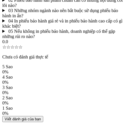
02
Phiếu bảo hành sản phẩm chuẩn cần có những nội dung cốt
lõi nào?
03
Những nhóm ngành nào nên bắt buộc sử dụng phiếu bảo
hành in ấn?
04
In phiếu bảo hành giá rẻ và in phiếu bảo hành cao cấp có gì
khác biệt?
05
Nếu không in phiếu bảo hành, doanh nghiệp có thể gặp
những rủi ro nào?
0.0
☆☆☆☆☆
Chưa có đánh giá thực tế
5 Sao
0%
4 Sao
0%
3 Sao
0%
2 Sao
0%
1 Sao
0%
Viết đánh giá của bạn