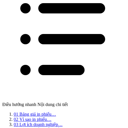
Điều hướng nhanh
Nội dung chi tiết
01
Bảng giá in phiếu…
02
Vì sao in phiếu…
03
Lợi ích doanh nghiệp…