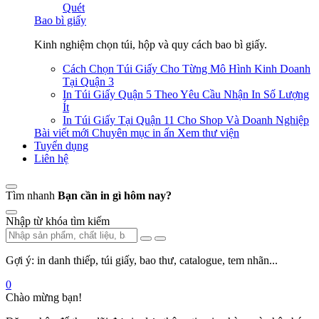
Quét
Bao bì giấy
Kinh nghiệm chọn túi, hộp và quy cách bao bì giấy.
Cách Chọn Túi Giấy Cho Từng Mô Hình Kinh Doanh
Tại Quận 3
In Túi Giấy Quận 5 Theo Yêu Cầu Nhận In Số Lượng
Ít
In Túi Giấy Tại Quận 11 Cho Shop Và Doanh Nghiệp
Bài viết mới
Chuyên mục in ấn
Xem thư viện
Tuyển dụng
Liên hệ
Tìm nhanh
Bạn cần in gì hôm nay?
Nhập từ khóa tìm kiếm
Gợi ý: in danh thiếp, túi giấy, bao thư, catalogue, tem nhãn...
0
Chào mừng bạn!