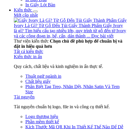
In Giấy Lót Bàn
Kiến thức
Mới cập nhật
Giấy
Ivory Là Gì? Từ Gỗ Đến Túi Giấy Thành Phẩm
Giấy Ivory
là gì? Tìm hiểu cấu tạo nhiều lớp, quy trình từ gỗ đến tờ Ivory
và các công đoạn in, bế, cấn, dán thành ...
Đọc bài viết
Thư viện kiến thức
Chọn chủ đề phù hợp để chuẩn bị và
đặt in hiệu quả hơn
Tất cả kiến thức
Kiến thức in ấn
Quy cách, chất liệu và kinh nghiệm in ấn thực tế.
Thuật ngữ ngành in
Chất liệu giấy
Phân Biệt Tag Treo, Nhãn Dệt, Nhãn Satin Và Tem
Size
Tài nguyên
Tài nguyên chuẩn bị logo, file in và công cụ thiết kế.
Logo thương hiệu
Phần mềm thiết kế
Kích Thước Mã QR Khi In Thiết Kế Thế Nào Để Dễ