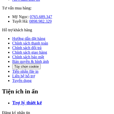
Tư vấn mua hàng:
Mỹ Ngọc:
0765.689.347
Tuyết Hà:
0898.982.329
Hỗ trợ khách hàng
Hướng dẫn đặt hàng
Chính sách thanh toán
Chính sách đổi trả
Chính sách giao hàng
Chính sách bảo mật
Bản quyền & hình ảnh
Tùy chọn cookie
Tiếp nhận file in
Liên hệ hỗ trợ
Tuyển dụng
Tiện ích in ấn
Trợ lý thiết kế
Đăng ký nhận tin