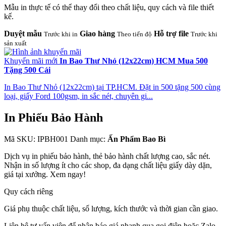
Mẫu in thực tế có thể thay đổi theo chất liệu, quy cách và file thiết
kế.
Duyệt mẫu
Giao hàng
Hỗ trợ file
Trước khi in
Theo tiến độ
Trước khi
sản xuất
Khuyến mãi mới
In Bao Thư Nhỏ (12x22cm) HCM Mua 500
Tặng 500 Cái
In Bao Thư Nhỏ (12x22cm) tại TP.HCM. Đặt in 500 tặng 500 cùng
loại, giấy Ford 100gsm, in sắc nét, chuyên gi...
In Phiếu Bảo Hành
Mã SKU: IPBH001
Danh mục:
Ấn Phẩm Bao Bì
Dịch vụ in phiếu bảo hành, thẻ bảo hành chất lượng cao, sắc nét.
Nhận in số lượng ít cho các shop, đa dạng chất liệu giấy dày dặn,
giá tại xưởng. Xem ngay!
Quy cách riêng
Giá phụ thuộc chất liệu, số lượng, kích thước và thời gian cần giao.
Liên hệ tư vấn viên để nhận báo giá nhanh qua gọi điện hoặc Zalo.