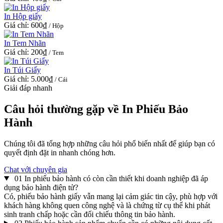
In Hộp giấy
Giá chỉ:
600₫
/ Hộp
In Tem Nhãn
Giá chỉ:
200₫
/ Tem
In Túi Giấy
Giá chỉ:
5.000₫
/ Cái
Giải đáp nhanh
Câu hỏi thường gặp về
In Phiếu Bảo
Hành
Chúng tôi đã tổng hợp những câu hỏi phổ biến nhất để giúp bạn có
quyết định đặt in nhanh chóng hơn.
Chat với chuyên gia
01
In phiếu bảo hành có còn cần thiết khi doanh nghiệp đã áp
dụng bảo hành điện tử?
Có, phiếu bảo hành giấy vẫn mang lại cảm giác tin cậy, phù hợp với
khách hàng không quen công nghệ và là chứng từ cụ thể khi phát
sinh tranh chấp hoặc cần đối chiếu thông tin bảo hành.