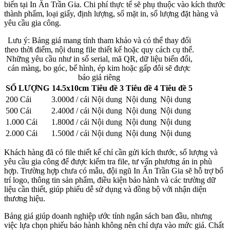
biến tại In Ấn Trần Gia. Chi phí thực tế sẽ phụ thuộc vào kích thước
thành phẩm, loại giấy, định lượng, số mặt in, số lượng đặt hàng và
yêu cầu gia công.
Lưu ý: Bảng giá mang tính tham khảo và có thể thay đổi
theo thời điểm, nội dung file thiết kế hoặc quy cách cụ thể.
Những yêu cầu như in số serial, mã QR, dữ liệu biến đổi,
cán màng, bo góc, bế hình, ép kim hoặc gấp đôi sẽ được
báo giá riêng
SỐ LƯỢNG
14.5x10cm
Tiêu đề 3
Tiêu đề 4
Tiêu đề 5
200 Cái
3.000đ / cái
Nội dung
Nội dung
Nội dung
500 Cái
2.400đ / cái
Nội dung
Nội dung
Nội dung
1.000 Cái
1.800đ / cái
Nội dung
Nội dung
Nội dung
2.000 Cái
1.500đ / cái
Nội dung
Nội dung
Nội dung
Khách hàng đã có file thiết kế chỉ cần gửi kích thước, số lượng và
yêu cầu gia công để được kiểm tra file, tư vấn phương án in phù
hợp. Trường hợp chưa có mẫu, đội ngũ In Ấn Trần Gia sẽ hỗ trợ bố
trí logo, thông tin sản phẩm, điều kiện bảo hành và các trường dữ
liệu cần thiết, giúp phiếu dễ sử dụng và đồng bộ với nhận diện
thương hiệu.
Bảng giá giúp doanh nghiệp ước tính ngân sách ban đầu, nhưng
việc lựa chọn phiếu bảo hành không nên chỉ dựa vào mức giá. Chất