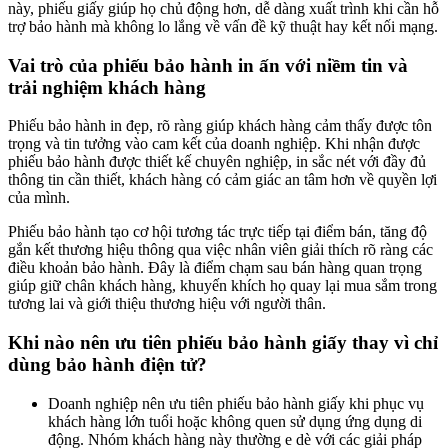
này, phiếu giấy giúp họ chủ động hơn, dễ dàng xuất trình khi cần hỗ
trợ bảo hành mà không lo lắng về vấn đề kỹ thuật hay kết nối mạng.
Vai trò của phiếu bảo hành in ấn với niềm tin và
trải nghiệm khách hàng
Phiếu bảo hành in đẹp, rõ ràng giúp khách hàng cảm thấy được tôn
trọng và tin tưởng vào cam kết của doanh nghiệp. Khi nhận được
phiếu bảo hành được thiết kế chuyên nghiệp, in sắc nét với đầy đủ
thông tin cần thiết, khách hàng có cảm giác an tâm hơn về quyền lợi
của mình.
Phiếu bảo hành tạo cơ hội tương tác trực tiếp tại điểm bán, tăng độ
gắn kết thương hiệu thông qua việc nhân viên giải thích rõ ràng các
điều khoản bảo hành. Đây là điểm chạm sau bán hàng quan trọng
giúp giữ chân khách hàng, khuyến khích họ quay lại mua sắm trong
tương lai và giới thiệu thương hiệu với người thân.
Khi nào nên ưu tiên phiếu bảo hành giấy thay vì chỉ
dùng bảo hành điện tử?
Doanh nghiệp nên ưu tiên phiếu bảo hành giấy khi phục vụ
khách hàng lớn tuổi hoặc không quen sử dụng ứng dụng di
động. Nhóm khách hàng này thường e dè với các giải pháp