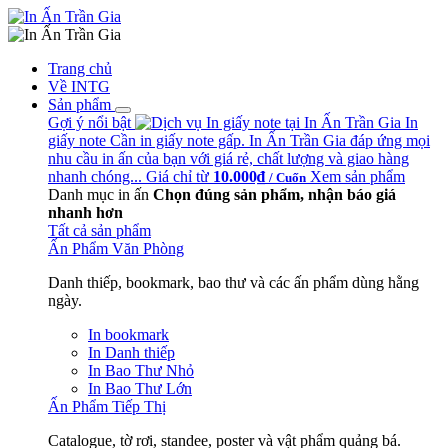
Trang chủ
Về INTG
Sản phẩm
Gợi ý nổi bật
In
giấy note
Cần in giấy note gấp. In Ấn Trần Gia đáp ứng mọi
nhu cầu in ấn của bạn với giá rẻ, chất lượng và giao hàng
nhanh chóng...
Giá chỉ từ
10.000₫
Xem sản phẩm
/ Cuốn
Danh mục in ấn
Chọn đúng sản phẩm, nhận báo giá
nhanh hơn
Tất cả sản phẩm
Ấn Phẩm Văn Phòng
Danh thiếp, bookmark, bao thư và các ấn phẩm dùng hằng
ngày.
In bookmark
In Danh thiếp
In Bao Thư Nhỏ
In Bao Thư Lớn
Ấn Phẩm Tiếp Thị
Catalogue, tờ rơi, standee, poster và vật phẩm quảng bá.