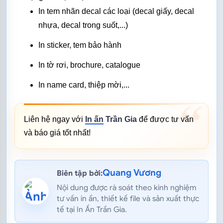
In tem nhãn
 decal các loại (decal giấy, decal 
nhựa, decal trong suốt,...)
In sticker, tem bảo hành
In tờ rơi, brochure, 
catalogue
In name card, thiệp mời,...
Liên hệ ngay với 
In ấn
 Trần Gia
 để được tư vấn 
và báo giá tốt nhất!
Quang Vương
Biên tập bởi:
Nội dung được rà soát theo kinh nghiệm
tư vấn in ấn, thiết kế file và sản xuất thực
tế tại In Ấn Trần Gia.