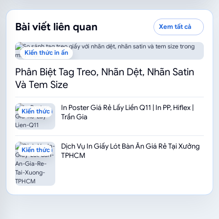
Bài viết liên quan
Xem tất cả
Kiến thức in ấn
Phân Biệt Tag Treo, Nhãn Dệt, Nhãn Satin
Và Tem Size
In Poster Giá Rẻ Lấy Liền Q11 | In PP, Hiflex |
Kiến thức in ấn
Trần Gia
Dịch Vụ In Giấy Lót Bàn Ăn Giá Rẻ Tại Xưởng
Kiến thức in ấn
TPHCM