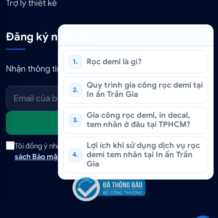
Trợ lý thiết kế
Đăng ký nhận tin
Rọc demi là gì?
1.
Nhận thông tin khuyến mãi và báo giá in ấn mới nhất.
Quy trình gia công rọc demi tại
2.
In ấn Trần Gia
Gia công rọc demi, in decal,
3.
Gửi
tem nhãn ở đâu tại TPHCM?
Lợi ích khi sử dụng dịch vụ rọc
Tôi đồng ý nhận tin tức và ưu đãi qua email. Tôi đã đọc
Chính
demi tem nhãn tại In ấn Trần
4.
sách Bảo mật
và có thể hủy đăng ký bất cứ lúc nào.
Gia