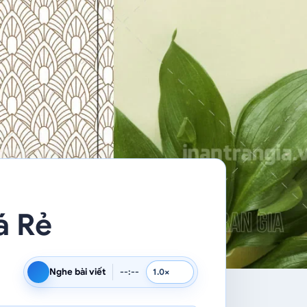
á Rẻ
Nghe bài viết
--:--
Tốc độ đọc
Đọc bằng giọng mặc định của trình duyệt