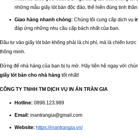
những mẫu giấy lót bàn độc đáo, thể hiện đúng tinh thầ
Giao hàng nhanh chóng:
 Chúng tôi cung cấp dịch vụ 
i
đáp ứng những nhu cầu cấp bách nhất của bạn.
Đầu tư vào giấy lót bàn không phải là chi phí, mà là chiến lượ
thông minh.
Đừng để nhà hàng của bạn bị lu mờ. Hãy liên hệ ngay với chún
giấy lót bàn cho nhà hàng
 tốt nhất!
CÔNG TY TNHH TM DỊCH VỤ IN ẤN TRẦN GIA
Hotline:
 0898.123.989
Email:
 inantrangia@gmail.com
Website:
https://inantrangia.vn/