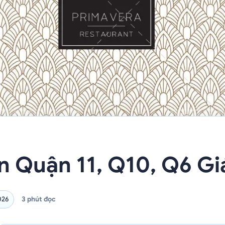
àn Quận 11, Q10, Q6 Gi
3 phút đọc
026