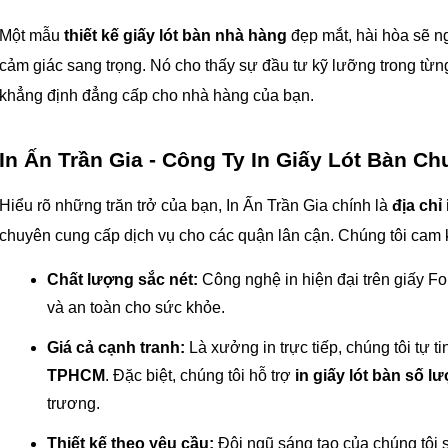
Một mẫu 
thiết kế giấy lót bàn nhà hàng
 đẹp mắt, hài hòa sẽ n
cảm giác sang trọng. Nó cho thấy sự đầu tư kỹ lưỡng trong từng ch
khẳng định đẳng cấp cho nhà hàng của bạn.
In Ấn Trần Gia - Công Ty In Giấy Lót Bàn 
Hiểu rõ những trăn trở của bạn, In Ấn Trần Gia chính là 
địa chỉ 
chuyên cung cấp dịch vụ cho các quận lân cận. Chúng tôi cam k
Chất lượng sắc nét:
 Công nghệ in hiện đại trên giấy F
và an toàn cho sức khỏe.
Giá cả cạnh tranh:
 Là xưởng in trực tiếp, chúng tôi tự t
TPHCM
. Đặc biệt, chúng tôi hỗ trợ 
in giấy lót bàn số lư
trương.
Thiết kế theo yêu cầu:
 Đội ngũ sáng tạo của chúng tôi s