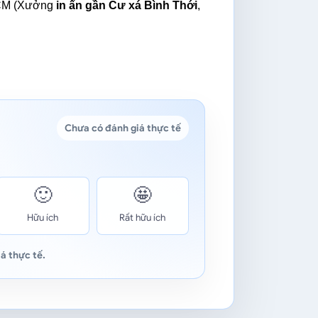
HCM (Xưởng 
in ấn gần Cư xá Bình Thới
, 
Chưa có đánh giá thực tế
🙂
🤩
Hữu ích
Rất hữu ích
á thực tế.