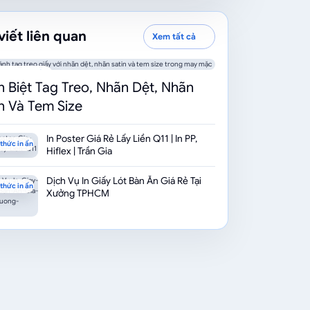
viết liên quan
Xem tất cả
n thức in ấn
n Biệt Tag Treo, Nhãn Dệt, Nhãn
n Và Tem Size
In Poster Giá Rẻ Lấy Liền Q11 | In PP,
thức in ấn
Hiflex | Trần Gia
Dịch Vụ In Giấy Lót Bàn Ăn Giá Rẻ Tại
thức in ấn
Xưởng TPHCM