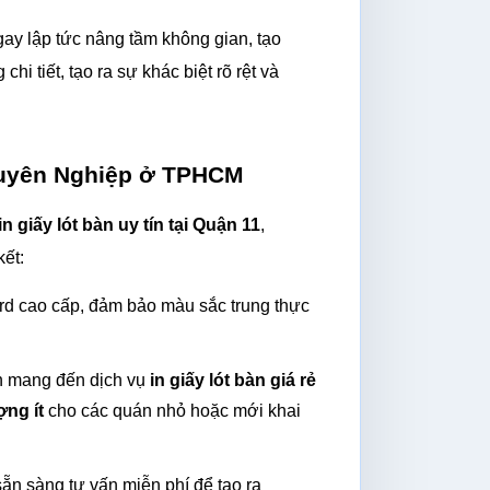
gay lập tức nâng tầm không gian, tạo 
i tiết, tạo ra sự khác biệt rõ rệt và 
Chuyên Nghiệp ở TPHCM
in giấy lót bàn uy tín tại Quận 11
, 
ết:
ord cao cấp, đảm bảo màu sắc trung thực 
in mang đến dịch vụ 
in giấy lót bàn giá rẻ
ợng ít
 cho các quán nhỏ hoặc mới khai 
ẵn sàng tư vấn miễn phí để tạo ra 