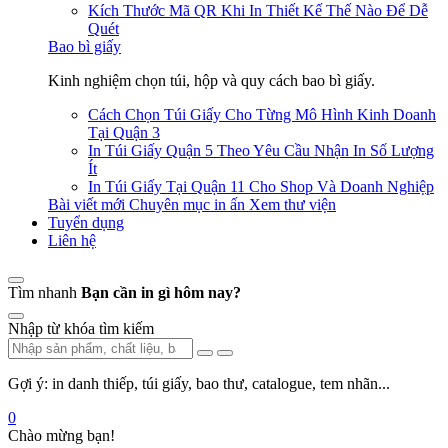
Kích Thước Mã QR Khi In Thiết Kế Thế Nào Để Dễ
Quét
Bao bì giấy
Kinh nghiệm chọn túi, hộp và quy cách bao bì giấy.
Cách Chọn Túi Giấy Cho Từng Mô Hình Kinh Doanh
Tại Quận 3
In Túi Giấy Quận 5 Theo Yêu Cầu Nhận In Số Lượng
Ít
In Túi Giấy Tại Quận 11 Cho Shop Và Doanh Nghiệp
Bài viết mới
Chuyên mục in ấn
Xem thư viện
Tuyển dụng
Liên hệ
Tìm nhanh
Bạn cần in gì hôm nay?
Nhập từ khóa tìm kiếm
Gợi ý: in danh thiếp, túi giấy, bao thư, catalogue, tem nhãn...
0
Chào mừng bạn!