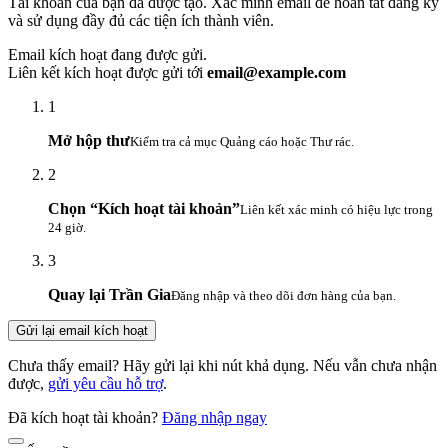
Tài khoản của bạn đã được tạo. Xác minh email để hoàn tất đăng ký
và sử dụng đầy đủ các tiện ích thành viên.
Email kích hoạt đang được gửi.
Liên kết kích hoạt được gửi tới
email@example.com
1
Mở hộp thư
Kiểm tra cả mục Quảng cáo hoặc Thư rác.
2
Chọn “Kích hoạt tài khoản”
Liên kết xác minh có hiệu lực trong
24 giờ.
3
Quay lại Trần Gia
Đăng nhập và theo dõi đơn hàng của bạn.
Gửi lại email kích hoạt
Chưa thấy email? Hãy gửi lại khi nút khả dụng. Nếu vẫn chưa nhận
được,
gửi yêu cầu hỗ trợ
.
Đã kích hoạt tài khoản?
Đăng nhập ngay