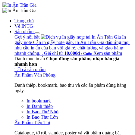
Trang chủ
Về INTG
Sản phẩm
Gợi ý nổi bật
In
giấy note
Cần in giấy note gấp. In Ấn Trần Gia đáp ứng mọi
nhu cầu in ấn của bạn với giá rẻ, chất lượng và giao hàng
nhanh chóng...
Giá chỉ từ
10.000₫
Xem sản phẩm
/ Cuốn
Danh mục in ấn
Chọn đúng sản phẩm, nhận báo giá
nhanh hơn
Tất cả sản phẩm
Ấn Phẩm Văn Phòng
Danh thiếp, bookmark, bao thư và các ấn phẩm dùng hằng
ngày.
In bookmark
In Danh thiếp
In Bao Thư Nhỏ
In Bao Thư Lớn
Ấn Phẩm Tiếp Thị
Catalogue, tờ rơi, standee, poster và vật phẩm quảng bá.