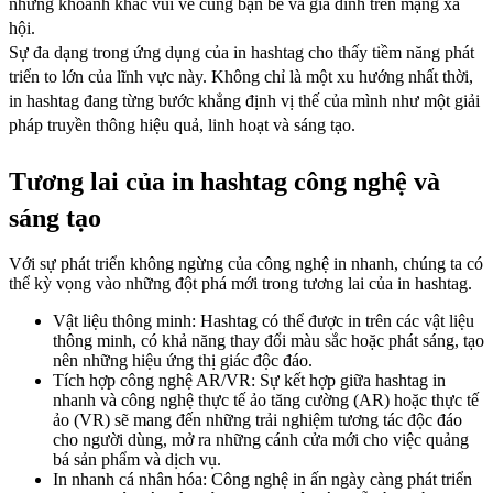
những khoảnh khắc vui vẻ cùng bạn bè và gia đình trên mạng xã
hội.
Sự đa dạng trong ứng dụng của in hashtag cho thấy tiềm năng phát
triển to lớn của lĩnh vực này. Không chỉ là một xu hướng nhất thời,
in hashtag đang từng bước khẳng định vị thế của mình như một giải
pháp truyền thông hiệu quả, linh hoạt và sáng tạo.
Tương lai của in hashtag công nghệ và
sáng tạo
Với sự phát triển không ngừng của công nghệ in nhanh, chúng ta có
thể kỳ vọng vào những đột phá mới trong tương lai của in hashtag.
Vật liệu thông minh: Hashtag có thể được in trên các vật liệu
thông minh, có khả năng thay đổi màu sắc hoặc phát sáng, tạo
nên những hiệu ứng thị giác độc đáo.
Tích hợp công nghệ AR/VR: Sự kết hợp giữa hashtag in
nhanh và công nghệ thực tế ảo tăng cường (AR) hoặc thực tế
ảo (VR) sẽ mang đến những trải nghiệm tương tác độc đáo
cho người dùng, mở ra những cánh cửa mới cho việc quảng
bá sản phẩm và dịch vụ.
In nhanh cá nhân hóa: Công nghệ in ấn ngày càng phát triển