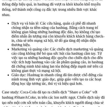
thông điệp hiệu quả, in hashtag đã vượt ra khỏi khuôn khổ truyền
thống, trở thành một công cụ đắc lực trong nhiều lĩnh vực khác
nhau.
Dịch vụ và bán lẻ: Các cửa hàng, quán cà phê đã nhanh
chóng nhận ra tiềm năng của hashtag. Bằng cách trang trí
không gian bằng những hashtag độc đáo, họ không chỉ tạo
điểm nhấn ấn tượng mà còn khuyến khích khách hàng check-
in, chia sẻ trên mạng xã hội, từ đó gia tăng độ nhận diện
thương hiệu.
Marketing và quảng cáo: Các chiến dịch marketing và quảng
cáo cũng không thể bỏ qua sức hút của hashtag cầm tay. Từ
việc tạo ra những hashtag độc quyền cho chiến dịch cho đến
việc tích hợp hashtag vào các ấn phẩm quảng cáo, in hashtag
đã chứng minh khả năng lan tỏa thông điệp mạnh mẽ trên cả
không gian thực và mạng xã hội.
Giáo dục: Hashtag in nhanh cũng đã tìm được chỗ đứng của
mình trong lĩnh vực giáo dục, giúp giáo viên tạo ra các hoạt
động học tập tương tác, thú vị và hiệu quả hơn.
Case study: Coca-Cola đã tạo ra chiến dịch "Share a Coke" với
hashtag #ShareACoke, in trên các lon nước ngọt. Chiến dịch này đã
tạo nên một cơn sốt trên toàn cầu, khuyến khích người dùng chia sẻ