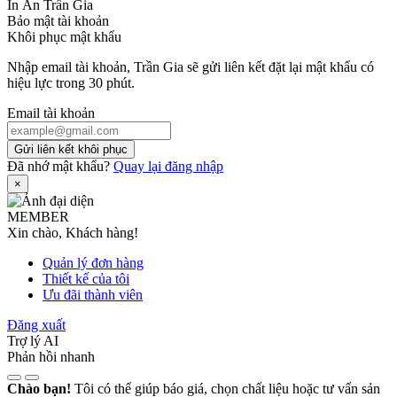
In Ấn Trần Gia
Bảo mật tài khoản
Khôi phục mật khẩu
Nhập email tài khoản, Trần Gia sẽ gửi liên kết đặt lại mật khẩu có
hiệu lực trong 30 phút.
Email tài khoản
Gửi liên kết khôi phục
Đã nhớ mật khẩu?
Quay lại đăng nhập
×
MEMBER
Xin chào, Khách hàng!
Quản lý đơn hàng
Thiết kế của tôi
Ưu đãi thành viên
Đăng xuất
Trợ lý AI
Phản hồi nhanh
Chào bạn!
Tôi có thể giúp báo giá, chọn chất liệu hoặc tư vấn sản