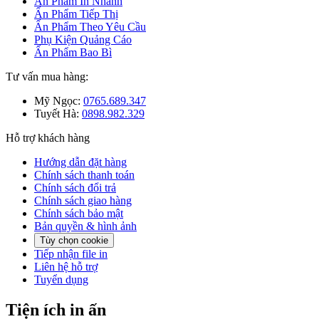
Ấn Phẩm In Nhanh
Ấn Phẩm Tiếp Thị
Ấn Phẩm Theo Yêu Cầu
Phụ Kiện Quảng Cáo
Ấn Phẩm Bao Bì
Tư vấn mua hàng:
Mỹ Ngọc:
0765.689.347
Tuyết Hà:
0898.982.329
Hỗ trợ khách hàng
Hướng dẫn đặt hàng
Chính sách thanh toán
Chính sách đổi trả
Chính sách giao hàng
Chính sách bảo mật
Bản quyền & hình ảnh
Tùy chọn cookie
Tiếp nhận file in
Liên hệ hỗ trợ
Tuyển dụng
Tiện ích in ấn