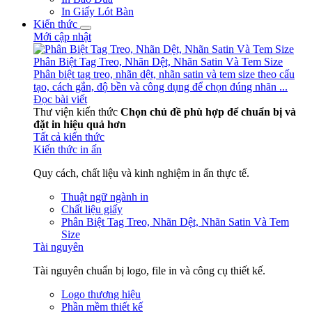
In Giấy Lót Bàn
Kiến thức
Mới cập nhật
Phân Biệt Tag Treo, Nhãn Dệt, Nhãn Satin Và Tem Size
Phân biệt tag treo, nhãn dệt, nhãn satin và tem size theo cấu
tạo, cách gắn, độ bền và công dụng để chọn đúng nhãn ...
Đọc bài viết
Thư viện kiến thức
Chọn chủ đề phù hợp để chuẩn bị và
đặt in hiệu quả hơn
Tất cả kiến thức
Kiến thức in ấn
Quy cách, chất liệu và kinh nghiệm in ấn thực tế.
Thuật ngữ ngành in
Chất liệu giấy
Phân Biệt Tag Treo, Nhãn Dệt, Nhãn Satin Và Tem
Size
Tài nguyên
Tài nguyên chuẩn bị logo, file in và công cụ thiết kế.
Logo thương hiệu
Phần mềm thiết kế