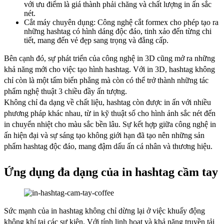
với ưu điểm là giá thành phải chăng và chất lượng in ấn sắc
nét.
Cắt máy chuyên dụng: Công nghệ cắt formex cho phép tạo ra
những hashtag có hình dáng độc đáo, tinh xảo đến từng chi
tiết, mang đến vẻ đẹp sang trọng và đẳng cấp.
Bên cạnh đó, sự phát triển của công nghệ in 3D cũng mở ra những
khả năng mới cho việc tạo hình hashtag. Với in 3D, hashtag không
chỉ còn là một tấm biển phẳng mà còn có thể trở thành những tác
phẩm nghệ thuật 3 chiều đầy ấn tượng.
Không chỉ đa dạng về chất liệu, hashtag còn được in ấn với nhiều
phương pháp khác nhau, từ in kỹ thuật số cho hình ảnh sắc nét đến
in chuyển nhiệt cho màu sắc bền lâu. Sự kết hợp giữa công nghệ in
ấn hiện đại và sự sáng tạo không giới hạn đã tạo nên những sản
phẩm hashtag độc đáo, mang đậm dấu ấn cá nhân và thương hiệu.
Ứng dụng đa dạng của in hashtag cầm tay
Sức mạnh của in hashtag không chỉ dừng lại ở việc khuấy động
không khí tại các sự kiện. Với tính linh hoạt và khả năng truyền tải