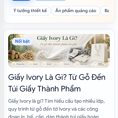
Ý tưởng thiết kế
Ấn phẩm quảng cáo
Bao bì
Bài viết nổi bật về kiến thức in ấn
Nổi bật
Giấy Ivory Là Gì? Từ Gỗ Đến
Túi Giấy Thành Phẩm
Giấy Ivory là gì? Tìm hiểu cấu tạo nhiều lớp,
quy trình từ gỗ đến tờ Ivory và các công
đoạn in, bế, cấn, dán thành túi giấy hoàn