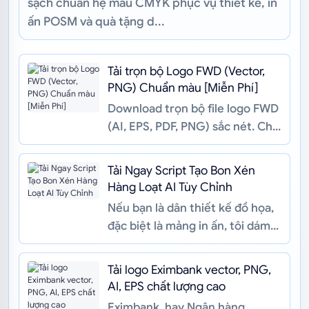
sạch chuẩn hệ màu CMYK phục vụ thiết kế, in
ấn POSM và quà tặng d...
Tải trọn bộ Logo FWD (Vector,
PNG) Chuẩn màu [Miễn Phí]
Download trọn bộ file logo FWD
(AI, EPS, PDF, PNG) sắc nét. Chia
sẻ ý nghĩa logo FWD và giải
pháp in ấn quà tặng, đồn...
Tải Ngay Script Tạo Bon Xén
Hàng Loạt AI Tùy Chỉnh
Nếu bạn là dân thiết kế đồ họa,
đặc biệt là mảng in ấn, tôi dám
cá rằng bạn đã từng "phát điên"
ít nhất một lần với t...
Tải logo Eximbank vector, PNG,
AI, EPS chất lượng cao
Eximbank, hay Ngân hàng