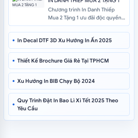
IN DANH THIẾP MUA 2 TẶNG 1
Chương trình In Danh Thiếp
Mua 2 Tặng 1 ưu đãi độc quyền
tại In Ấn Trần Gia: Đặt in 2 hộp
name card tặng ngay 1 hộp. ...
In Decal DTF 3D Xu Hướng In Ấn 2025
Thiết Kế Brochure Giá Rẻ Tại TPHCM
Xu Hướng In BIB Chạy Bộ 2024
Quy Trình Đặt In Bao Lì Xì Tết 2025 Theo
Yêu Cầu