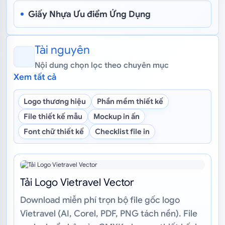
định lượng gsm, gia công và
Giấy Nhựa Ưu điểm Ứng Dụng
chuẩn...
Tài nguyên
Nội dung chọn lọc theo chuyên mục
Xem tất cả
Logo thương hiệu
Phần mềm thiết kế
File thiết kế mẫu
Mockup in ấn
Font chữ thiết kế
Checklist file in
Tải Logo Vietravel Vector
Download miễn phí trọn bộ file gốc logo
Vietravel (AI, Corel, PDF, PNG tách nền). File