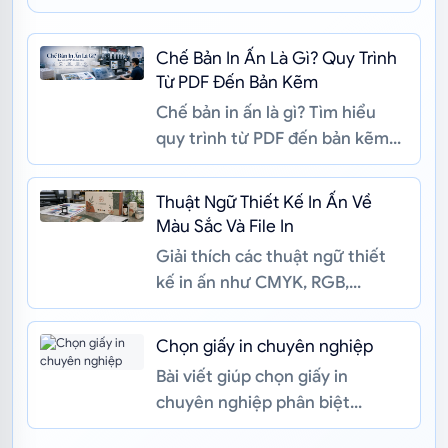
Chế Bản In Ấn Là Gì? Quy Trình
Từ PDF Đến Bản Kẽm
Chế bản in ấn là gì? Tìm hiểu
quy trình từ PDF đến bản kẽm
cùng các thuật ngữ khổ trải,
bình bài, chừa nhíp, RIP, CTP...
Thuật Ngữ Thiết Kế In Ấn Về
Màu Sắc Và File In
Giải thích các thuật ngữ thiết
kế in ấn như CMYK, RGB,
Pantone, DPI, vector, outline
font, bleed và định dạng file gi...
Chọn giấy in chuyên nghiệp
Bài viết giúp chọn giấy in
chuyên nghiệp phân biệt
Couche, Ford, Ivory, Kraft, hiểu