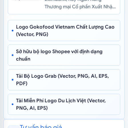
Thương mại Cổ phần Xuất Nhập
khẩu Việt Nam, là một trong
những ngân hàng thương mại
Logo Gokofood Vietnam Chất Lượng Cao
cổ phần đ...
(Vector, PNG)
Sở hữu bộ logo Shopee với định dạng
chuẩn
Tải Bộ Logo Grab (Vector, PNG, AI, EPS,
PDF)
Tải Miễn Phí Logo Du Lịch Việt (Vector,
PNG, AI, EPS)
Tư vấn báo giá