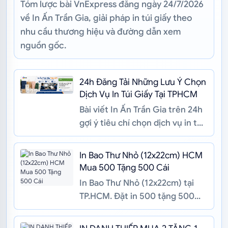
Tóm lược bài VnExpress đăng ngày 24/7/2026
về In Ấn Trần Gia, giải pháp in túi giấy theo
nhu cầu thương hiệu và đường dẫn xem
nguồn gốc.
24h Đăng Tải Những Lưu Ý Chọn
Dịch Vụ In Túi Giấy Tại TPHCM
Bài viết In Ấn Trần Gia trên 24h
gợi ý tiêu chí chọn dịch vụ in túi
giấy tại TP.HCM chất liệu, công
nghệ in, gia công...
In Bao Thư Nhỏ (12x22cm) HCM
Mua 500 Tặng 500 Cái
In Bao Thư Nhỏ (12x22cm) tại
TP.HCM. Đặt in 500 tặng 500
cùng loại, giấy Ford 100gsm, in
sắc nét, chuyên gia công the...