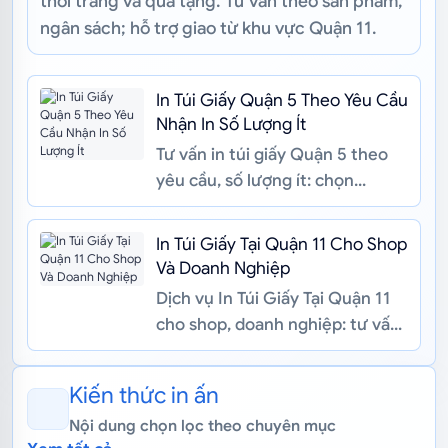
thời trang và quà tặng. Tư vấn theo sản phẩm,
ngân sách; hỗ trợ giao từ khu vực Quận 11.
In Túi Giấy Quận 5 Theo Yêu Cầu
Nhận In Số Lượng Ít
Tư vấn in túi giấy Quận 5 theo
yêu cầu, số lượng ít: chọn
Couche, Kraft, Ivory, quai túi,
gia công, chuẩn file CMYK/3...
In Túi Giấy Tại Quận 11 Cho Shop
Và Doanh Nghiệp
Dịch vụ In Túi Giấy Tại Quận 11
cho shop, doanh nghiệp: tư vấn
Kraft, Couche, Ivory, quy cách
túi, file CMYK/bleed và...
Kiến thức in ấn
Nội dung chọn lọc theo chuyên mục