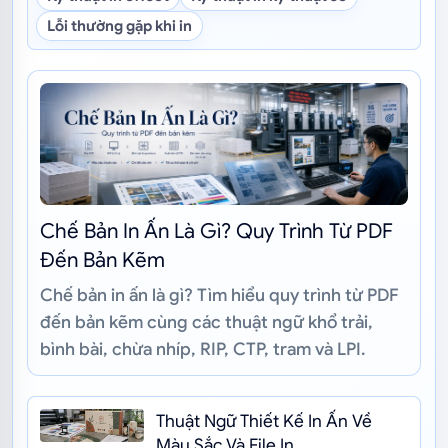
Lỗi thường gặp khi in
Chế Bản In Ấn Là Gì? Quy Trình Từ PDF
Đến Bản Kẽm
Chế bản in ấn là gì? Tìm hiểu quy trình từ PDF
đến bản kẽm cùng các thuật ngữ khổ trải,
bình bài, chừa nhíp, RIP, CTP, tram và LPI.
Thuật Ngữ Thiết Kế In Ấn Về
Màu Sắc Và File In