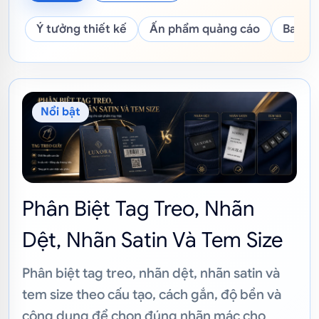
Ý tưởng thiết kế
Ấn phẩm quảng cáo
Bao bì
Bài viết nổi bật về kiến thức in ấn
Nổi bật
Phân Biệt Tag Treo, Nhãn
Dệt, Nhãn Satin Và Tem Size
Phân biệt tag treo, nhãn dệt, nhãn satin và
tem size theo cấu tạo, cách gắn, độ bền và
công dụng để chọn đúng nhãn mác cho