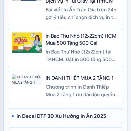
Dịch Vụ In Túi Giấy Tại TPHCM
Bài viết In Ấn Trần Gia trên 24h
gợi ý tiêu chí chọn dịch vụ in túi
giấy tại TP.HCM chất liệu, công
nghệ in, gia công...
In Bao Thư Nhỏ (12x22cm) HCM
Mua 500 Tặng 500 Cái
In Bao Thư Nhỏ (12x22cm) tại
TP.HCM. Đặt in 500 tặng 500
cùng loại, giấy Ford 100gsm, in
sắc nét, chuyên gia công the...
IN DANH THIẾP MUA 2 TẶNG 1
Chương trình In Danh Thiếp
Mua 2 Tặng 1 ưu đãi độc quyền
tại In Ấn Trần Gia: Đặt in 2 hộp
name card tặng ngay 1 hộp. ...
In Decal DTF 3D Xu Hướng In Ấn 2025