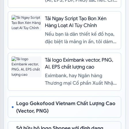
(AI, EPS, PDF, PNG) sắc nét. Chia
sẻ ý nghĩa logo FWD và giải
pháp in ấn quà tặng, đồn...
Tải Ngay Script Tạo Bon Xén
Hàng Loạt AI Tùy Chỉnh
Nếu bạn là dân thiết kế đồ họa,
đặc biệt là mảng in ấn, tôi dám
cá rằng bạn đã từng "phát điên"
ít nhất một lần với t...
Tải logo Eximbank vector, PNG,
AI, EPS chất lượng cao
Eximbank, hay Ngân hàng
Thương mại Cổ phần Xuất Nhập
khẩu Việt Nam, là một trong
những ngân hàng thương mại
Logo Gokofood Vietnam Chất Lượng Cao
cổ phần đ...
(Vector, PNG)
Sở hữu bộ logo Shopee với định dạng