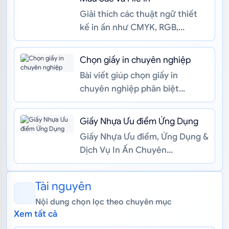
Giải thích các thuật ngữ thiết
kế in ấn như CMYK, RGB,
Pantone, DPI, vector, outline
font, bleed và định dạng file gi...
Chọn giấy in chuyên nghiệp
Bài viết giúp chọn giấy in
chuyên nghiệp phân biệt
Couche, Ford, Ivory, Kraft, hiểu
định lượng gsm, gia công và
Giấy Nhựa Ưu điểm Ứng Dụng
chuẩn...
Giấy Nhựa Ưu điểm, Ứng Dụng &
Dịch Vụ In Ấn Chuyên
NghiệpMệt mỏi với những ấn
phẩm giấy truyền thống dễ
Tài nguyên
rách, thấm nư...
Nội dung chọn lọc theo chuyên mục
Xem tất cả