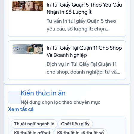
In Túi Giấy Quận 5 Theo Yêu Cầu
Nhận In Số Lượng Ít
Tư vấn in túi giấy Quận 5 theo
yêu cầu, số lượng ít: chọn
Couche, Kraft, Ivory, quai túi,
gia công, chuẩn file CMYK/3...
In Túi Giấy Tại Quận 11 Cho Shop
Và Doanh Nghiệp
Dịch vụ In Túi Giấy Tại Quận 11
cho shop, doanh nghiệp: tư vấn
Kraft, Couche, Ivory, quy cách
túi, file CMYK/bleed và...
Kiến thức in ấn
Nội dung chọn lọc theo chuyên mục
Xem tất cả
Thuật ngữ ngành in
Chất liệu giấy
Kỹ thuật in offset
Kỹ thuật in kỹ thuật số